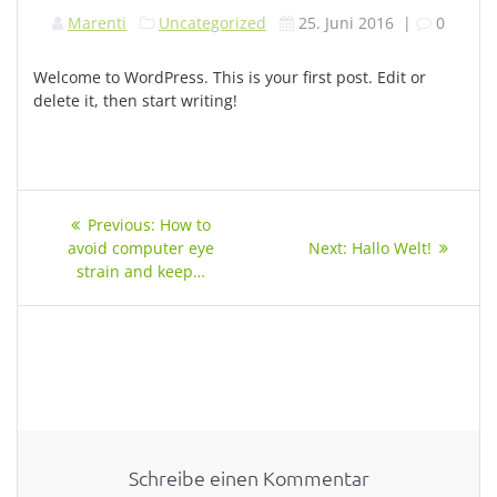
Marenti
Uncategorized
25. Juni 2016
|
0
Welcome to WordPress. This is your first post. Edit or
delete it, then start writing!
Beitragsnavigation
Previous
Previous:
How to
post:
Next
avoid computer eye
Next:
Hallo Welt!
post:
strain and keep…
Schreibe einen Kommentar